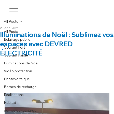
All Posts
20 déc. 2025
All Posts
Illuminations de Noël : Sublimez vos
Eclairage public
espaces avec DEVRED
Courant Fort
ÉLECTRICITÉ
Courant Faible
Illuminations de Noël
Vidéo protection
Photovoltaïque
Bornes de recharge
Réalisations
Habitat
bornes de recharge